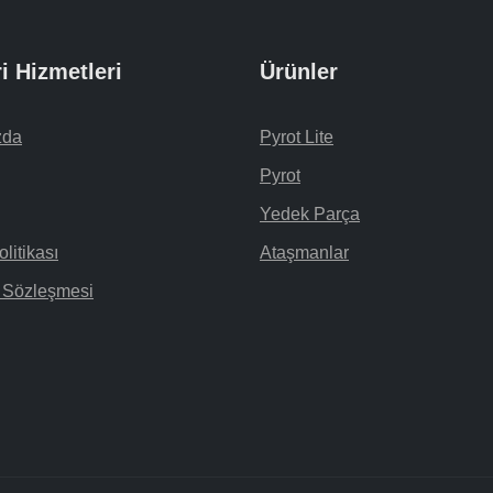
i Hizmetleri
Ürünler
zda
Pyrot Lite
Pyrot
Yedek Parça
olitikası
Ataşmanlar
ı Sözleşmesi