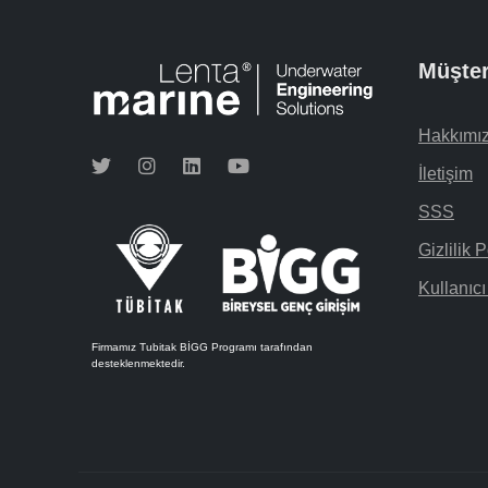
Müşter
Hakkımı
İletişim
SSS
Gizlilik P
Kullanıc
Firmamız Tubitak BİGG Programı tarafından
desteklenmektedir.