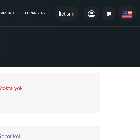
IMIZDA
REFERANSLAR
İletişim
na Marine
od Engineering League
Stokta yok
Robot kol